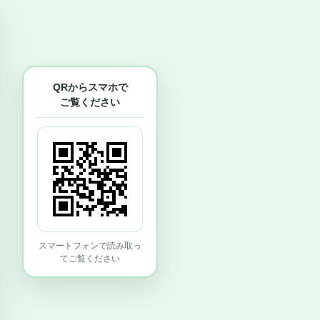
QRからスマホで
ご覧ください
スマートフォンで読み取っ
てご覧ください