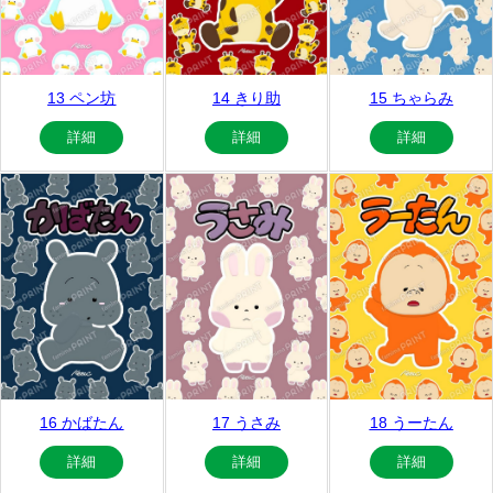
13 ペン坊
14 きり助
15 ちゃらみ
詳細
詳細
詳細
16 かばたん
17 うさみ
18 うーたん
詳細
詳細
詳細