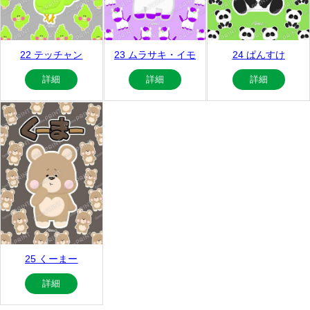
22 テッチャン
23 ムラサキ・イモ
24 ぱんすけ
詳細
詳細
詳細
25 くーまー
詳細