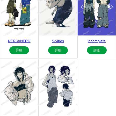
NERD×NERD
S-vibes
incomplete
詳細
詳細
詳細