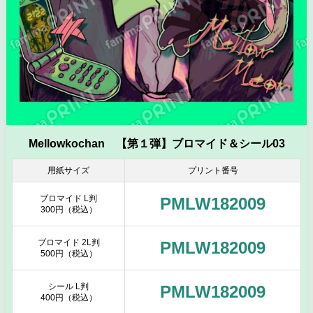
Mellowkochan 【第１弾】ブロマイド＆シール03
用紙サイズ
プリント番号
ブロマイド L判
PMLW182009
300円（税込）
ブロマイド 2L判
PMLW182009
500円（税込）
シール L判
PMLW182009
400円（税込）