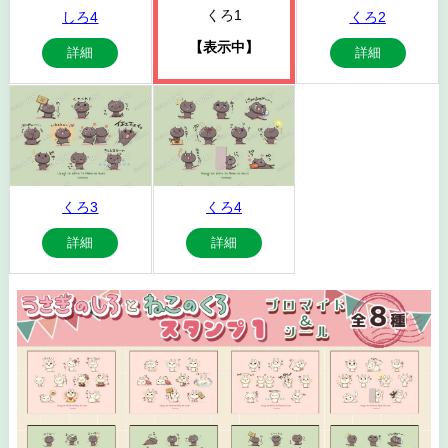
くろ1
しろ4
くろ2
【表示中】
詳細
詳細
くろ3
くろ4
詳細
詳細